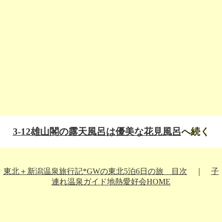
3-12雄山閣の露天風呂は優美な花見風呂
へ続く
東北＋新潟温泉旅行記*GWの東北5泊6日の旅 目次
｜
子
連れ温泉ガイド地熱愛好会HOME