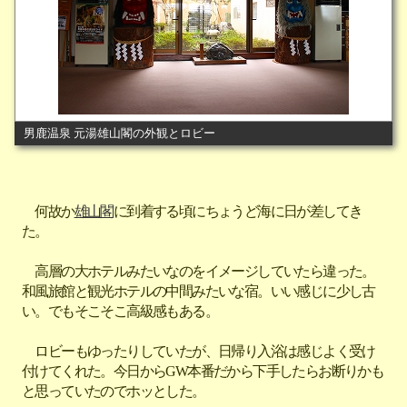
男鹿温泉 元湯雄山閣の外観とロビー
何故か
雄山閣
に到着する頃にちょうど海に日が差してき
た。
高層の大ホテルみたいなのをイメージしていたら違った。
和風旅館と観光ホテルの中間みたいな宿。いい感じに少し古
い。でもそこそこ高級感もある。
ロビーもゆったりしていたが、日帰り入浴は感じよく受け
付けてくれた。今日からGW本番だから下手したらお断りかも
と思っていたのでホッとした。