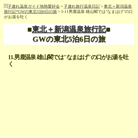
子連れ温泉ガイド地熱愛好会
>
子連れ旅行温泉日記
>
東北＋新潟温泉
旅行記*GWの東北5泊6日の旅
> 3-11男鹿温泉 雄山閣では"なまはげ"の口
がお湯を吐く
■
東北＋新潟温泉旅行記
■
GWの東北5泊6日の旅
11.男鹿温泉 雄山閣では"なまはげ"の口がお湯を吐
く