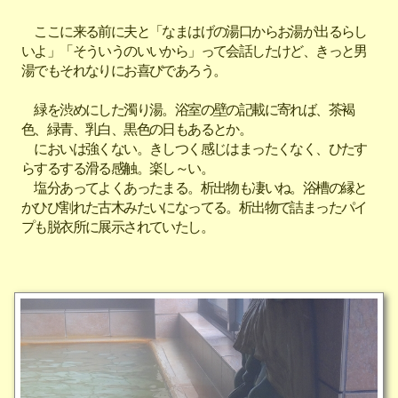
ここに来る前に夫と「なまはげの湯口からお湯が出るらし
いよ」「そういうのいいから」って会話したけど、きっと男
湯でもそれなりにお喜びであろう。
緑を渋めにした濁り湯。浴室の壁の記載に寄れば、茶褐
色、緑青、乳白、黒色の日もあるとか。
においは強くない。きしつく感じはまったくなく、ひたす
らするする滑る感触。楽し～い。
塩分あってよくあったまる。析出物も凄いね。浴槽の縁と
かひび割れた古木みたいになってる。析出物で詰まったパイ
プも脱衣所に展示されていたし。