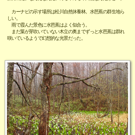
カーナビの示す場所は松川自然休養林。水芭蕉の群生地ら
しい。
雨で霞んだ景色に水芭蕉はよく似合う。
まだ葉が芽吹いていない木立の奥までずっと水芭蕉は群れ
咲いているようで幻想的な光景だった。