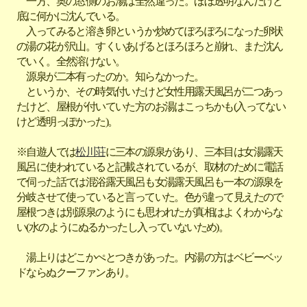
一方、奥の窓側のお湯は全然違った。ほぼ透明なんだけど
底に何かに沈んでいる。
入ってみると溶き卵というか炒めてぽろぽろになった卵状
の湯の花が沢山。すくいあげるとほろほろと崩れ、また沈ん
でいく。全然溶けない。
源泉が二本有ったのか。知らなかった。
というか、その時気付いたけど女性用露天風呂が二つあっ
たけど、屋根が付いていた方のお湯はこっちかも(入ってない
けど透明っぽかった)。
※自遊人では
松川荘
に三本の源泉があり、三本目は女湯露天
風呂に使われていると記載されているが、取材のために電話
で伺った話では混浴露天風呂も女湯露天風呂も一本の源泉を
分岐させて使っていると言っていた。色が違って見えたので
屋根つきは別源泉のようにも思われたが真相はよくわからな
い(水のようにぬるかったし入っていないため)。
湯上りはどこかぺとつきがあった。内湯の方はベビーベッ
ドならぬクーファンあり。