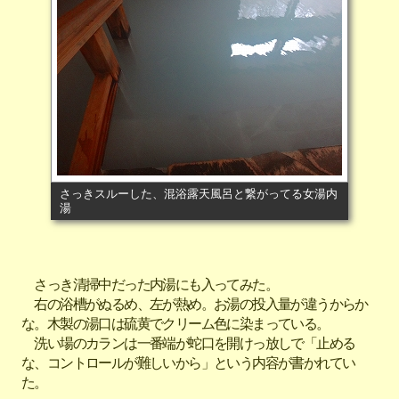
さっきスルーした、混浴露天風呂と繋がってる女湯内
湯
さっき清掃中だった内湯にも入ってみた。
右の浴槽がぬるめ、左が熱め。お湯の投入量が違うからか
な。木製の湯口は硫黄でクリーム色に染まっている。
洗い場のカランは一番端が蛇口を開けっ放しで「止める
な、コントロールが難しいから」という内容が書かれてい
た。