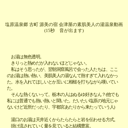
塩原温泉郷 古町 源美の宿 会津屋の素肌美人の湯温泉動画
(15秒 音が出ます)
お湯は無色透明。
きりっと熱めだが入れないほどじゃない。
私はそう思ったが、翌朝洞窟風呂で会った人たちは、ここ
のお湯は熱い熱い、美肌美人の湯なんて熱すぎて入れなかっ
た。水を入れてほしいとか互いに相槌を打ちながら嘆いてい
た。
そんな熱くないって。栃木の人はぬるゆ好きなん？(他でも
私には普通でも熱い熱いと聞いた。だいたい塩原の地元じゃ
ないけど近所だったり、宇都宮あたりから来たっていう人)
湯口のお湯は天井近くからたらたらと岩を伝わせる方式。
掛け流されていく量を見ていると結構豊富。