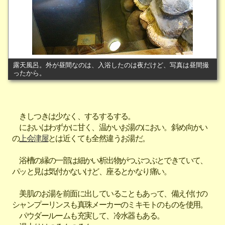
露天風呂。外が昼間なのは、入浴したのは夜だけど、写真は昼間撮
ったから。
きしつきは少なく、するするする。
においはわずかに甘く、温かいお湯のにおい。斜め向かい
の
上会津屋
とは近くても全然違うお湯だ。
浴槽の縁の一部は細かい析出物がつぶつぶとできていて、
パッと見は気付かないけど、座るとかなり痛い。
美肌のお湯を前面に出していることもあって、備え付けの
シャンプーリンスも真珠メーカーのミキモトのものを使用。
パウダールームも充実して、冷水器もある。