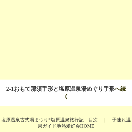
2-1おもて那須手形と塩原温泉湯めぐり手形
へ続
く
塩原温泉古式湯まつり*塩原温泉旅行記 目次
｜
子連れ温
泉ガイド地熱愛好会HOME