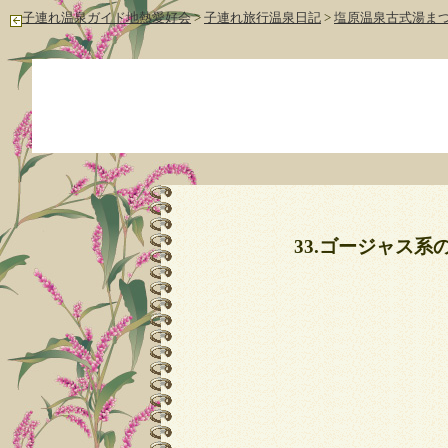
子連れ温泉ガイド地熱愛好会
>
子連れ旅行温泉日記
>
塩原温泉古式湯まつ
33.ゴージャス