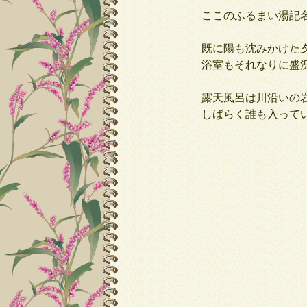
ここのふるまい湯記名
既に陽も沈みかけた夕
浴室もそれなりに盛況
露天風呂は川沿いの岩
しばらく誰も入ってい