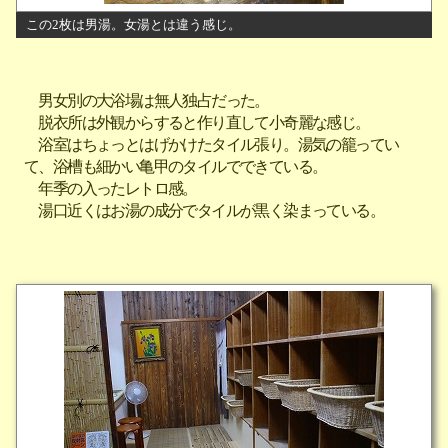
この2枚は男湯。女湯とは違う感じ。
男女別の大浴場は無人独占だった。
脱衣所は外観からすると作り直して小奇麗な感じ。
浴室はちょっとはげかけたタイル張り。湯気の籠ってい
て、浴槽も細かい亀甲のタイルでできている。
年季の入ったレトロ感。
湯口近くはお湯の成分でタイルが黒く染まっている。