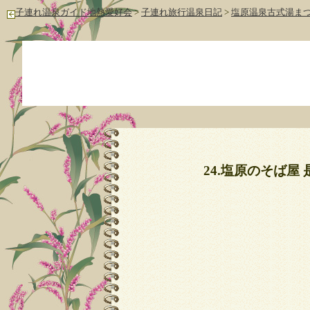
子連れ温泉ガイド地熱愛好会
>
子連れ旅行温泉日記
>
塩原温泉古式湯まつ
24.塩原のそば屋