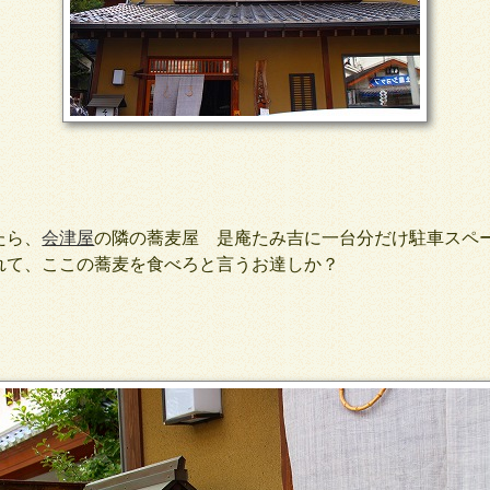
たら、
会津屋
の隣の蕎麦屋 是庵たみ吉に一台分だけ駐車スペ
て、ここの蕎麦を食べろと言うお達しか？