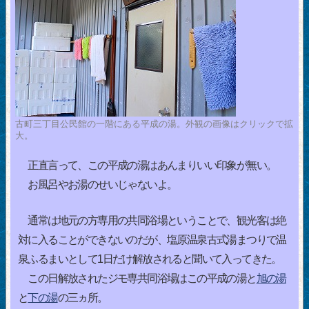
古町三丁目公民館の一階にある平成の湯。外観の画像はクリックで拡
大。
正直言って、この平成の湯はあんまりいい印象が無い。
お風呂やお湯のせいじゃないよ。
通常は地元の方専用の共同浴場ということで、観光客は絶
対に入ることができないのだが、塩原温泉古式湯まつりで温
泉ふるまいとして1日だけ解放されると聞いて入ってきた。
この日解放されたジモ専共同浴場はこの平成の湯と
旭の湯
と
下の湯
の三ヵ所。