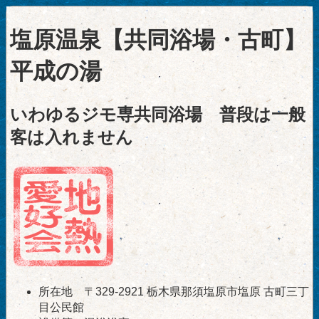
塩原温泉【共同浴場・古町】
平成の湯
いわゆるジモ専共同浴場 普段は一般
客は入れません
所在地 〒329-2921 栃木県那須塩原市塩原 古町三丁
目公民館