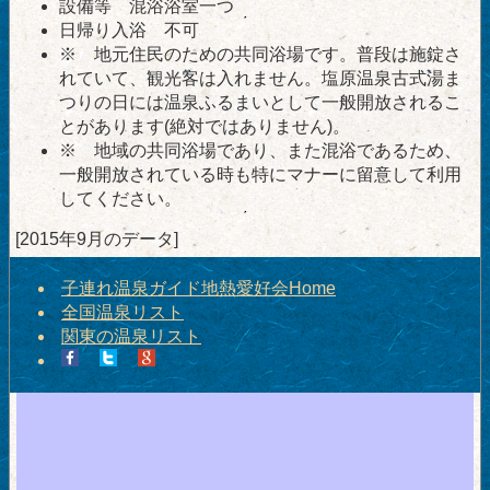
設備等 混浴浴室一つ
日帰り入浴 不可
※ 地元住民のための共同浴場です。普段は施錠さ
れていて、観光客は入れません。塩原温泉古式湯ま
つりの日には温泉ふるまいとして一般開放されるこ
とがあります(絶対ではありません)。
※ 地域の共同浴場であり、また混浴であるため、
一般開放されている時も特にマナーに留意して利用
してください。
[2015年9月のデータ]
子連れ温泉ガイド地熱愛好会Home
全国温泉リスト
関東の温泉リスト