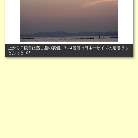
上から二段目は蒸し釜の裏側。3～4段目は日本一サイズの足湯ほっ
とふっと105