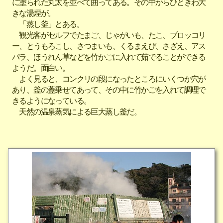
に塗られた丸太を並べて囲ってある。その中からひときわ大
きな湯煙が。
「蒸し釜」とある。
観光客がセルフでたまご、じゃがいも、たこ、ブロッコリ
ー、とうもろこし、さつまいも、くるまえび、さざえ、アス
パラ、ほうれん草などを竹かごに入れて茹でることができる
ようだ。面白い。
よく見ると、コンクリの段になったところにいくつか穴が
あり、釜の蓋乗せてあって、その中に竹かごを入れて調理で
きるようになっている。
天然の温泉蒸気による巨大蒸し釜だ。