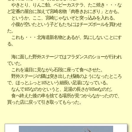
やきとり、りんご飴、ベビーカステラ、たこ焼き・・・な
ど定番の屋台に加えて宮崎名物「肉巻きおにぎり」とかも。
というか、ここ、宮崎じゃないぞと突っ込みを入れる。
小腹が空いたという子どもたちにはチーズボールを買わせ
た。
これも・・・北海道新名物とあるが、気にしないことにす
る。
海に面した野外ステージではフラダンスのショーが行われ
ていた。
これを遠目に見ながら石段に座って食べさせた。
野外ステージの隣は突き出した桟橋のようになったところ
で、ほっとふっと105という細長い足湯になっている。
なんで105なのかというと、足湯の長さが105mなのだ。
食べ終えた後の串を捨てる場所が見つからなかったので、
買った店に戻って引き取ってもらった。