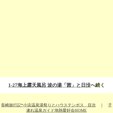
1-27海上露天風呂 波の湯「茜」と日没
へ続く
長崎旅行記*小浜温泉湯祭りとハウステンボス 目次
｜
子
連れ温泉ガイド地熱愛好会HOME