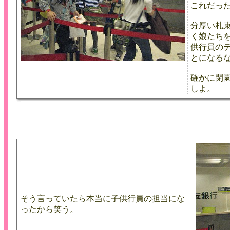
これだっ
分厚い札
く娘たち
供行員の
とになる
確かに閉
しよ。
そう言っていたら本当に子供行員の担当にな
ったから笑う。