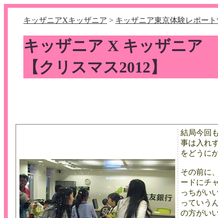
キッザニアXキッザニア
>
キッザニア東京体験レポート*
キッザニア X キッザニア
【クリスマス2012】
結局今回
事は入れ
をどうに
その前に
ードにチ
っちがい
っていう
の方がい