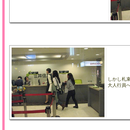
しかし札
大人行員