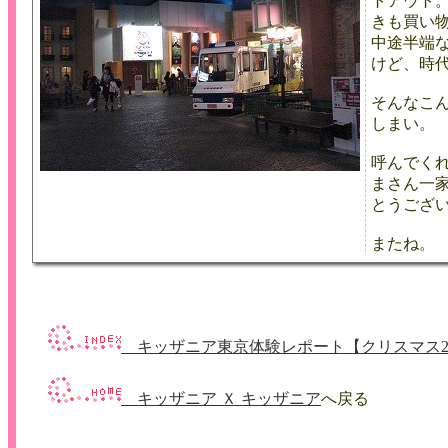
トアウト
きも買い
中途半端
けど、時
そんなこ
しまい。
呼んでく
まさん一
とうござ
またね。
キッザニア東京体験レポート【クリスマス20
キッザニア Ｘ キッザニア
へ戻る