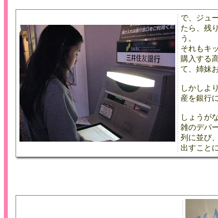
で、ジュ
たら、残
う。
それもキ
購入する
て、姉妹お
しかしよ
産を銀行
しょうが
雑のデパ
列に並び、
出すこと