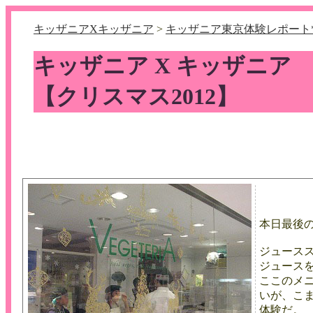
キッザニアXキッザニア
>
キッザニア東京体験レポート*
キッザニア X キッザニア
【クリスマス2012】
本日最後
ジュース
ジュース
ここのメ
いが、こ
体験だ。