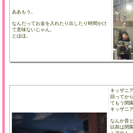
ああもう。
なんだってお金を入れたり出したり時間かけ
て意味ないじゃん。
とほほ。
キッザニ
回ってか
てもう閉
キッザニ
なんか昔
以前は閉園