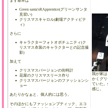
まず基本は
Green santa'sRApprentice(グリーンサンタ
見習い)
クリスマスキャロル(劇場アクティビテ
ィ)
さらに
キャラクターフォトオポチュニティ(ク
リスマス衣装のキャラクターとの記念撮
影)
加えて
クリスマスバージョンの街時計
我が家は
花屋のクリスマスリース作り
かくグリ
クリスマスバージョンのファッションシ
ていた。
ョー
感じ。
あたりかなぁと、個人的には思う。
そのほかにもファッションブティック、エコ