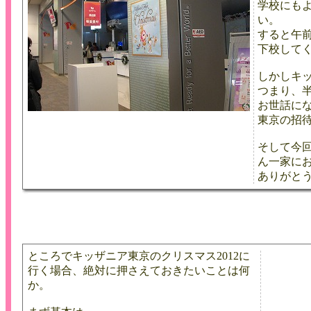
学校にも
い。
すると午
下校して
しかしキ
つまり、
お世話に
東京の招
そして今
ん一家に
ありがと
ところでキッザニア東京のクリスマス2012に
行く場合、絶対に押さえておきたいことは何
か。