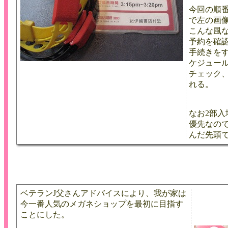
今回の順
で左の画
こんな風
予約を確
手続きをす
ケジュール
チェック
れる。
なお2部入
優先なの
んだ先頭
ベテランJ父さんアドバイスにより、我が家は
今一番人気のメガネショップを最初に目指す
ことにした。