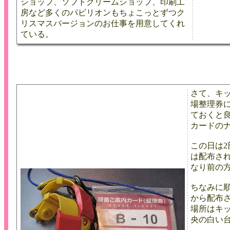
ショップ、ソフトクリームショップ、印刷工
房など多くのパビリオンもちょこっとずつク
リスマスバージョンのお仕事を用意してくれ
ている。
さて、キ
場整理券
ておくと
カードのナ
この日は
は配布さ
なり前の
ちなみに順
から配布
場所はキ
央の白い台