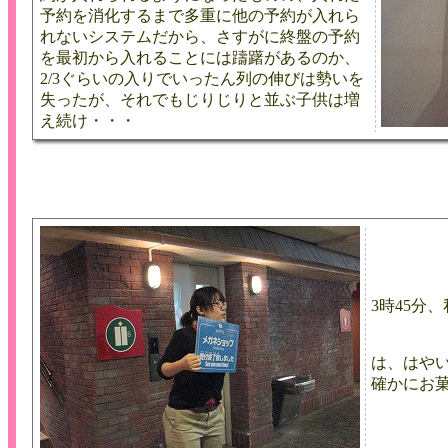
予約を消化するまで多重に他の予約が入れら
れないシステムだから、さすがに終盤の予約
を最初から入れることには躊躇があるのか、
2/3ぐらいの入りでいったん列の伸びは勢いを
失ったが、それでもじりじりと並ぶ子供は増
え続け・・・
3時45分
は、はや
確かにお