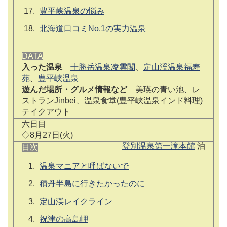
豊平峡温泉の悩み
北海道口コミNo.1の実力温泉
DATA
入った温泉
十勝岳温泉凌雲閣
、
定山渓温泉福寿
苑
、
豊平峡温泉
遊んだ場所・グルメ情報など
美瑛の青い池、レ
ストランJinbei、温泉食堂(豊平峡温泉インド料理)
テイクアウト
六日目
◇8月27日(火)
登別温泉第一滝本館
泊
目次
温泉マニアと呼ばないで
積丹半島に行きたかったのに
定山渓レイクライン
祝津の高島岬