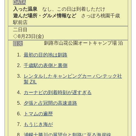
DATA
入った温泉
なし、この日は到着しただけ
遊んだ場所・グルメ情報など
さっぽろ桃園千歳
駅前店
二日目
◇8月23日(金)
釧路市山花公園オートキャンプ場 泊
目次
最初の目的地は釧路
千歳駅の表側と裏側
レンタルしたキャンピングカー バンテック社
製 ZIL
カーナビの到着時刻が遅すぎる
夕張と占冠間の高速道路
トマムの遍歴
もうじき海が
浦幌十勝川の展望台と釧路に至る海岸線