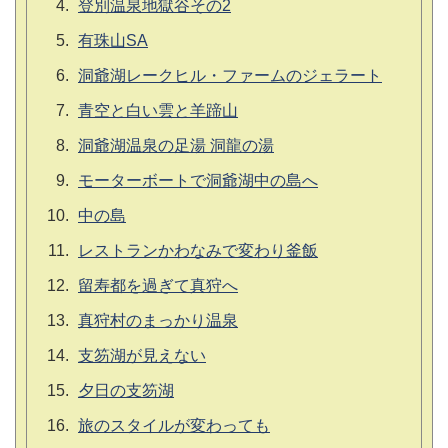
登別温泉地獄谷その2
有珠山SA
洞爺湖レークヒル・ファームのジェラート
青空と白い雲と羊蹄山
洞爺湖温泉の足湯 洞龍の湯
モーターボートで洞爺湖中の島へ
中の島
レストランかわなみで変わり釜飯
留寿都を過ぎて真狩へ
真狩村のまっかり温泉
支笏湖が見えない
夕日の支笏湖
旅のスタイルが変わっても