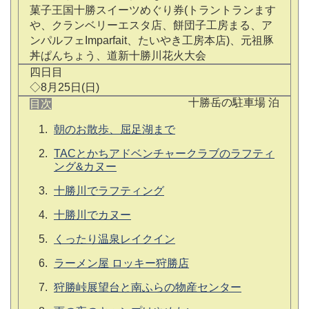
菓子王国十勝スイーツめぐり券(トラントランます
や、クランベリーエスタ店、餅団子工房まる、ア
ンパルフェImparfait、たいやき工房本店)、元祖豚
丼ぱんちょう、道新十勝川花火大会
四日目
◇8月25日(日)
十勝岳の駐車場 泊
目次
朝のお散歩、屈足湖まで
TACとかちアドベンチャークラブのラフティ
ング&カヌー
十勝川でラフティング
十勝川でカヌー
くったり温泉レイクイン
ラーメン屋 ロッキー狩勝店
狩勝峠展望台と南ふらの物産センター