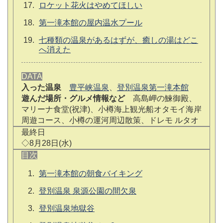
ロケット花火はやめてほしい
第一滝本館の屋内温水プール
七種類の温泉があるはずが、癒しの湯はどこ
へ消えた
DATA
入った温泉
豊平峡温泉
、
登別温泉第一滝本館
遊んだ場所・グルメ情報など
高島岬の鰊御殿、
マリーナ食堂(祝津)、小樽海上観光船オタモイ海岸
周遊コース、小樽の運河周辺散策、ドレモ ルタオ
最終日
◇8月28日(水)
目次
第一滝本館の朝食バイキング
登別温泉 泉源公園の間欠泉
登別温泉地獄谷