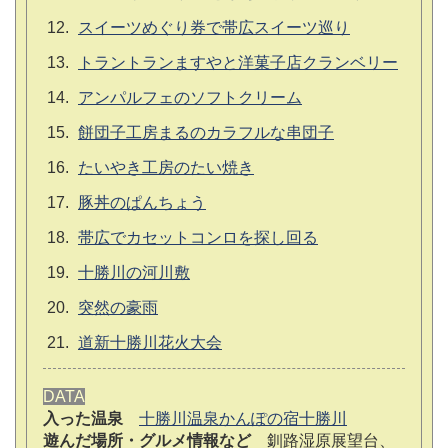
スイーツめぐり券で帯広スイーツ巡り
トラントランますやと洋菓子店クランベリー
アンパルフェのソフトクリーム
餅団子工房まるのカラフルな串団子
たいやき工房のたい焼き
豚丼のぱんちょう
帯広でカセットコンロを探し回る
十勝川の河川敷
突然の豪雨
道新十勝川花火大会
DATA
入った温泉
十勝川温泉かんぽの宿十勝川
遊んだ場所・グルメ情報など
釧路湿原展望台、