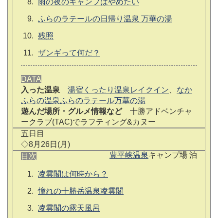
雨の夜のキャンプはやめたい
ふらのラテールの日帰り温泉 万華の湯
残照
ザンギって何だ？
DATA
入った温泉
湯宿くったり温泉レイクイン
、
なか
ふらの温泉ふらのラテール万華の湯
遊んだ場所・グルメ情報など
十勝アドベンチャ
ークラブ(TAC)でラフティング&カヌー
五日目
◇8月26日(月)
豊平峡温泉
キャンプ場 泊
目次
凌雲閣は何時から？
憧れの十勝岳温泉凌雲閣
凌雲閣の露天風呂