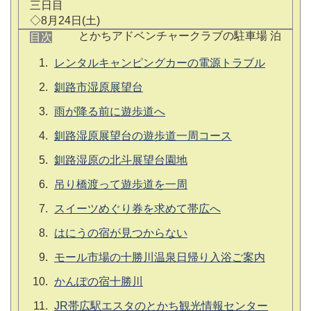
三日目
◇8月24日(土)
とかちアドベンチャークラブの駐車場 泊
目次
レンタルキャンピングカーの電源トラブル
釧路市湿原展望台
雨が降る前に遊歩道へ
釧路湿原展望台の遊歩道一周コース
釧路湿原の北斗展望台園地
吊り橋渡って遊歩道を一周
スイーツめぐり券を求めて帯広へ
はにうの宿が見つからない
モール市場の十勝川温泉日帰り入浴ご案内
かんぽの宿十勝川
JR帯広駅エスタのとかち観光情報センター