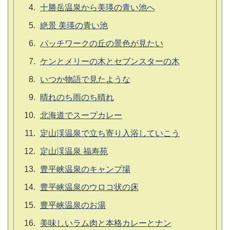
十勝岳温泉から美瑛の青い池へ
絶景 美瑛の青い池
パッチワークの丘の景色が見たい
ケンとメリーの木とセブンスターの木
いつか物語で見たような
晴れのち雨のち晴れ
北海道でスープカレー
定山渓温泉で立ち寄り入浴していこう
定山渓温泉 福寿苑
豊平峡温泉のキャンプ場
豊平峡温泉のウロコ状の床
豊平峡温泉のお湯
美味しいラム肉と本格カレーとナン