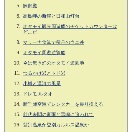
鰊御殿
高島岬の断崖と日和山灯台
オタモイ観光周遊船のチケットカウンターは
どこだ
マリーナ食堂で積丹のウニ丼
オタモイ周遊遊覧船
今は無き幻のオタモイ遊園地
つるかけ岩とトド岩
小樽と運河の風景
ドレモ ルタオ
新千歳空港でレンタカーを乗り換える
前代未聞の豪雨と雷鳴に追われて
登別温泉か登別カルルス温泉か