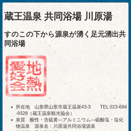
蔵王温泉 共同浴場 川原湯
すのこの下から源泉が湧く足元湧出共
同浴場
所在地 山形県山形市蔵王温泉43-3 TEL 023-694
-9328（蔵王温泉観光協会）
泉質 酸性・含硫黄―アルミニウム―硫酸塩・塩化
物温泉 源泉名：川原湯共同浴場源泉