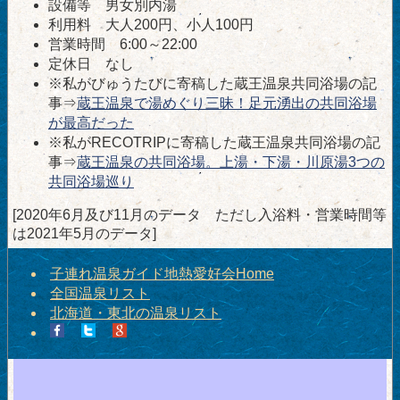
設備等 男女別内湯
利用料 大人200円、小人100円
営業時間 6:00～22:00
定休日 なし
※私がびゅうたびに寄稿した蔵王温泉共同浴場の記
事⇒
蔵王温泉で湯めぐり三昧！足元湧出の共同浴場
が最高だった
※私がRECOTRIPに寄稿した蔵王温泉共同浴場の記
事⇒
蔵王温泉の共同浴場。上湯・下湯・川原湯3つの
共同浴場巡り
[2020年6月及び11月のデータ ただし入浴料・営業時間等
は2021年5月のデータ]
子連れ温泉ガイド地熱愛好会Home
全国温泉リスト
北海道・東北の温泉リスト