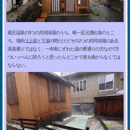
蔵王温泉の3つの共同浴場のうち、唯一足元湧出泉のとこ
ろ。場所は
上湯
と
下湯
の間だけどその2つの共同浴場のある
高湯通りではなく、一本南にずれた湯の香通りの方なので3
ついっぺんに回ろうと思ったらどこかで道を曲がらなくては
ならない。