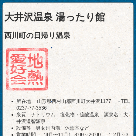
大井沢温泉 湯ったり館
西川町の日帰り温泉
所在地 山形県西村山郡西川町大井沢1177 TEL
0237-77-3536
泉質 ナトリウム―塩化物・硫酸温泉 源泉名：大
井沢道智源泉
設備等 男女別内湯、休憩室など
営業時間 （4月〜11月） 8:00～20:00、（12月～3