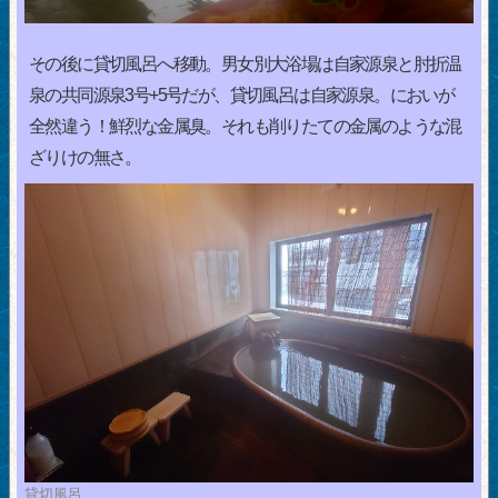
その後に貸切風呂へ移動。男女別大浴場は自家源泉と肘折温
泉の共同源泉3号+5号だが、貸切風呂は自家源泉。においが
全然違う！鮮烈な金属臭。それも削りたての金属のような混
ざりけの無さ。
貸切風呂