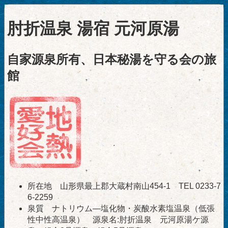
肘折温泉 湯宿 元河原湯
自家源泉所有、日本秘湯を守る会の旅
館
所在地 山形県最上郡大蔵村南山454-1 TEL 0233-7
6-2259
泉質 ナトリウム―塩化物・炭酸水素塩温泉（低張
性中性高温泉） 源泉名:肘折温泉 元河原湯ケ源