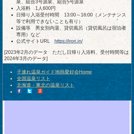
泉、組合3号源泉、組合5号源泉
入浴料 1人600円
日帰り入浴受付時間 13:00～16:00（メンテナンス
等で利用できないことも有り）
設備等 男女別内湯、貸切風呂（貸切風呂は宿泊者
専用）など
公式サイトURL
https://irori.in/
[2023年2月のデータ ただし日帰り入浴料、受付時間等は
2024年3月のデータ]
子連れ温泉ガイド地熱愛好会Home
全国温泉リスト
北海道・東北の温泉リスト