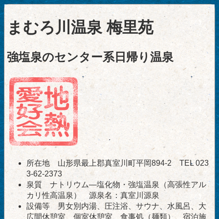
まむろ川温泉 梅里苑
強塩泉のセンター系日帰り温泉
所在地 山形県最上郡真室川町平岡894-2 TEL 023
3-62-2373
泉質 ナトリウム―塩化物・強塩温泉（高張性アル
カリ性高温泉） 源泉名：真室川源泉
設備等 男女別内湯、圧注浴、サウナ、水風呂、大
広間休憩室、個室休憩室、食事処（麺類）、宿泊施