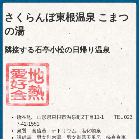
さくらんぼ東根温泉 こまつ
の湯
隣接する石亭小松の日帰り温泉
所在地 山形県東根市温泉町2丁目11-1 TEL 023
7-42-1551
泉質 含硫黄―ナトリウム―塩化物泉
設備等 男女別内湯、男女別露天風呂、軽食食事