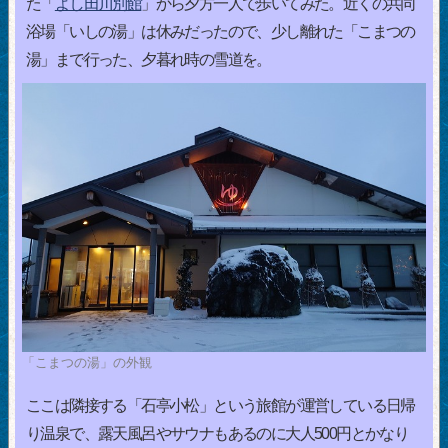
た「
よし田川別館
」から夕方一人で歩いてみた。近くの共同
浴場「いしの湯」は休みだったので、少し離れた「こまつの
湯」まで行った、夕暮れ時の雪道を。
「こまつの湯」の外観
ここは隣接する「石亭小松」という旅館が運営している日帰
り温泉で、露天風呂やサウナもあるのに大人500円とかなり