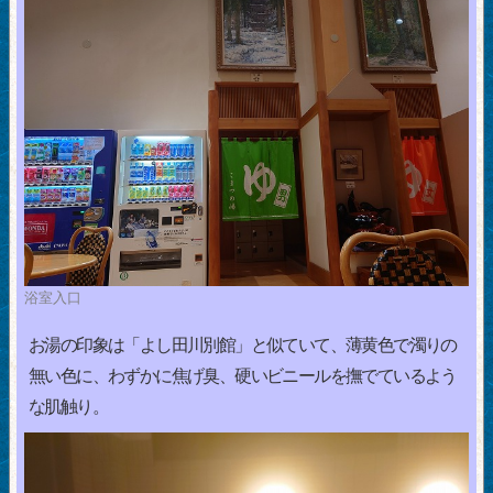
浴室入口
お湯の印象は「よし田川別館」と似ていて、薄黄色で濁りの
無い色に、わずかに焦げ臭、硬いビニールを撫でているよう
な肌触り。