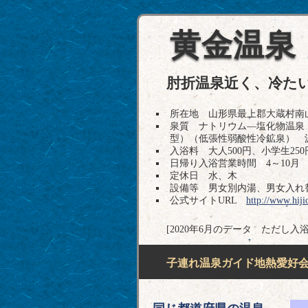
黄金温泉
肘折温泉近く、冷た
所在地 山形県最上郡大蔵村南山2127-
泉質 ナトリウム―塩化物温泉
型）（低張性弱酸性冷鉱泉） 
入浴料 大人500円、小学生25
日帰り入浴営業時間 4～10月 9
定休日 水、木
設備等 男女別内湯、男女入れ
公式サイトURL
http://www.hiji
[2020年6月のデータ ただし入
子連れ温泉ガイド地熱愛好会H