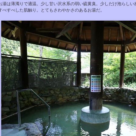
お湯は薄濁りで適温。少し甘い沢水系の弱い硫黄臭。少しだけ泡らしい
すべすべした肌触り。とてもさわやかさのあるお湯だ。