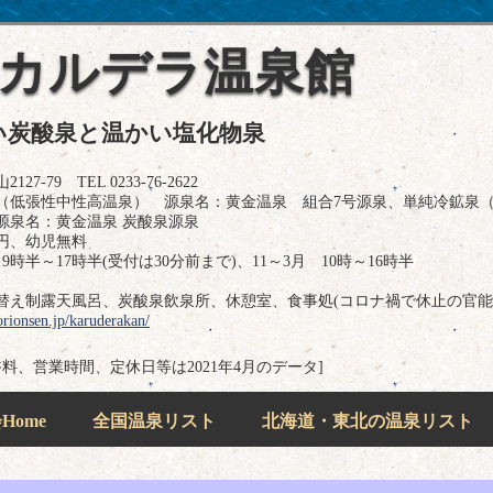
 カルデラ温泉館
い炭酸泉と温かい塩化物泉
79 TEL 0233-76-2622
（低張性中性高温泉） 源泉名：黄金温泉 組合7号源泉、単純冷鉱泉
源泉名：黄金温泉 炭酸泉源泉
0円、幼児無料
時半～17時半(受付は30分前まで)、11～3月 10時～16時半
替え制露天風呂、炭酸泉飲泉所、休憩室、食事処(コロナ禍で休止の官能
orionsen.jp/karuderakan/
浴料、営業時間、定休日等は2021年4月のデータ]
ome
全国温泉リスト
北海道・東北の温泉リスト