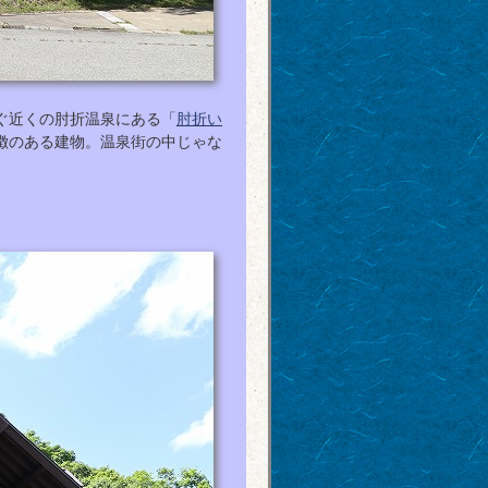
ぐ近くの肘折温泉にある「
肘折い
徴のある建物。温泉街の中じゃな
。