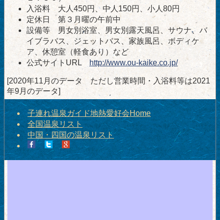
入浴料 大人450円、中人150円、小人80円
定休日 第３月曜の午前中
設備等 男女別浴室、男女別露天風呂、サウナ、バ
イブラバス、ジェットバス、家族風呂、ボディケ
ア、休憩室（軽食あり）など
公式サイトURL
http://www.ou-kaike.co.jp/
[2020年11月のデータ ただし営業時間・入浴料等は2021
年9月のデータ]
子連れ温泉ガイド地熱愛好会Home
全国温泉リスト
中国・四国の温泉リスト