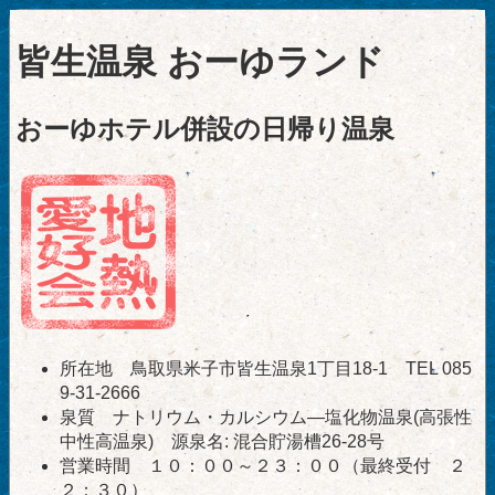
皆生温泉 おーゆランド
おーゆホテル併設の日帰り温泉
所在地 鳥取県米子市皆生温泉1丁目18-1 TEL 085
9-31-2666
泉質 ナトリウム・カルシウム―塩化物温泉(高張性
中性高温泉) 源泉名: 混合貯湯槽26-28号
営業時間 １０：００～２３：００（最終受付 ２
２：３０）