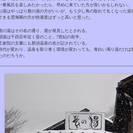
一番風呂を楽しみたかったら、早めに来ていた方が良いかもしれない。
お湯はやっぱり鹿の湯の方がいいが、もう少し角の取れて丸くなった源
できる雲海閣の方が快適度はずっと高いと思った。
鹿の湯はその名の通り、鹿が発見したとされる。
開湯は千四百年近く昔のこと。7世紀の前半。
正倉院の文書にも那須温泉の名が記されている。
時代が変わり、温泉を取り巻く環境が変わっても、青白い濁り湯だけは
たのだろうか。