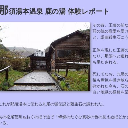
那
須湯本温泉 鹿の湯 体験レポート
その昔、玉藻の前
羽の院の寵愛を受
と、謡曲殺生石に
正体を現した玉藻
なり、那須へと逃
ち果たされる。
死してなお、九尾
後も瘴気を撒き散
砕かれた今も、石
白い地獄の様相を
これが那須湯本に伝わる九尾の狐伝説と殺生石の謂われだ。
あの松尾芭蕉もおくのほそ道で「蜂蝶のたぐひ真砂の色の見えぬほどか
いる。