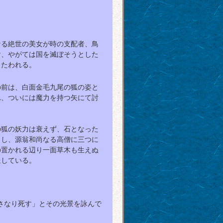
なる絶世の美女が時の支配者、鳥
け、やがては国を滅ぼそうとした
うたわれる。
の前は、白面金毛九尾の狐の姿と
れ、ついには魔力を持つ矢にて討
の狐の妖力は衰えず、石となった
らし、源翁和尚なる高僧に三つに
の置かれる辺り一面草木も生えぬ
呈している。
さなり死す」とその光景を詠んで