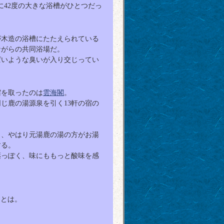
に42度の大きな浴槽がひとつだっ
が木造の浴槽にたたえられている
ながらの共同浴場だ。
ぱいような臭いが入り交じってい
宿を取ったのは
雲海閣
。
じ鹿の湯源泉を引く13軒の宿の
も、やはり元湯鹿の湯の方がお湯
する。
薬っぽく、味にももっと酸味を感
るとは。