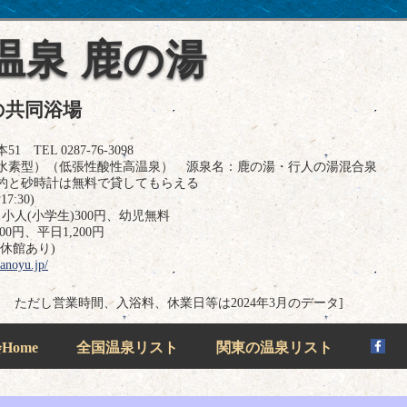
温泉 鹿の湯
の共同浴場
EL 0287-76-3098
水素型）（低張性酸性高温泉） 源泉名：鹿の湯・行人の湯混合泉
杓と砂時計は無料で貸してもらえる
7:30)
小人(小学生)300円、幼児無料
0円、平日1,200円
休館あり)
anoyu.jp/
のデータ ただし営業時間、入浴料、休業日等は2024年3月のデータ]
ome
全国温泉リスト
関東の温泉リスト