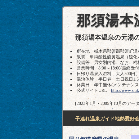
那須湯本
那須湯本温泉の元湯
所在地 栃木県那須郡那須町湯本51 T
泉質 単純酸性硫黄温泉（硫化
設備等 男女別内湯、なお、柄
営業時間 8:00～18:00(最終受付1
日帰り温泉入浴料 大人500円、
湯治体験 半日券 土日祝日1,50
休業日 年中無休(メンテナンス
公式サイトURL
http://www.shik
[2023年1月・2005年10月
子連れ温泉ガイド地熱愛好会H