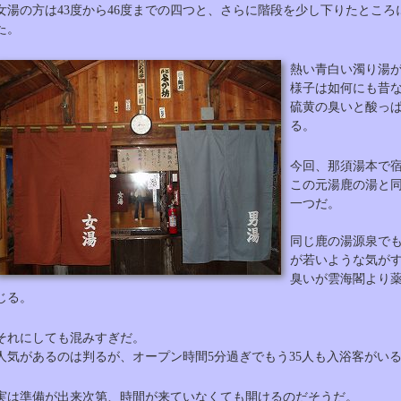
女湯の方は43度から46度までの四つと、さらに階段を少し下りたところ
た。
熱い青白い濁り湯
様子は如何にも昔
硫黄の臭いと酸っ
る。
今回、那須湯本で
この元湯鹿の湯と同
一つだ。
同じ鹿の湯源泉で
が若いような気が
臭いが雲海閣より
じる。
それにしても混みすぎだ。
人気があるのは判るが、オープン時間5分過ぎでもう35人も入浴客がい
実は準備が出来次第、時間が来ていなくても開けるのだそうだ。