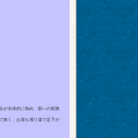
るが全体的に熱め、肌への刺激
て狭く、お湯も濁り湯で足下が