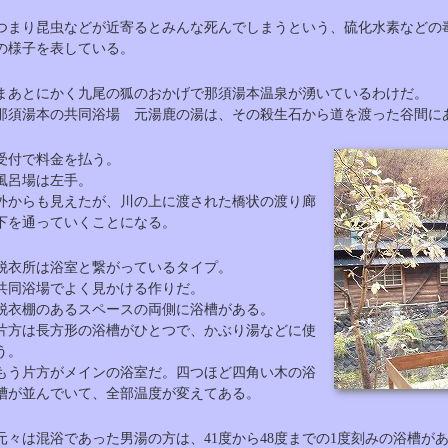
つまり昆虫などが近寄るとみんな死んでしまうという、硫化水素などの
の様子を表している。
まあとにかく九尾の狐のおかげで那須湯本温泉が湧いているわけだ。
那須湯本の共同浴場 元湯鹿の湯は、その殺生石から道を渡った谷間に
受付で料金を払う。
風呂場は左手。
外からも見えたが、川の上に渡された橋状の渡り廊
下を通っていくことになる。
脱衣所は浴室と繋がっているタイプ。
共同浴場でよく見かける作りだ。
脱衣棚のあるスペースの両側に浴槽がある。
片方は長方形の浴槽がひとつで、かぶり湯などに使
う。
もう片方がメインの浴室だ。四つほど四角い木の浴
槽が並んでいて、全部温度が変えてある。
元々は混浴であった男湯の方は、41度から48度までの1度刻みの浴槽が