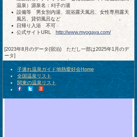
温泉）源泉名：刈子の湯
設備等 男女別内湯、混浴露天風呂、女性専用露天
風呂、貸切風呂など
日帰り入浴 不可
公式サイトURL
http://www.myogaya.com/
[2023年8月のデータ(宿泊) ただし一部は2025年1月のデ
ータ]
子連れ温泉ガイド地熱愛好会Home
全国温泉リスト
関東の温泉リスト