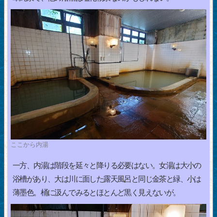
ここから内湯
一方、内湯は階段を延々と降りる必要はない。女湯は大小の
浴槽があり、大は川に面した露天風呂と同じ金茶と緑、小は
薄墨色。桶に汲んでみるとほとんど黒く見えないが。