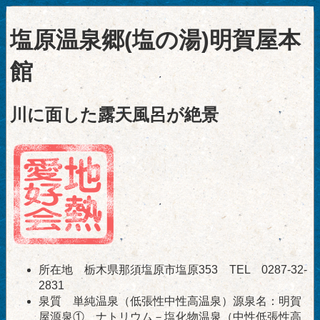
塩原温泉郷(塩の湯)明賀屋本
館
川に面した露天風呂が絶景
所在地 栃木県那須塩原市塩原353 TEL 0287-32-
2831
泉質 単純温泉（低張性中性高温泉）源泉名：明賀
屋源泉①、ナトリウム－塩化物温泉（中性低張性高