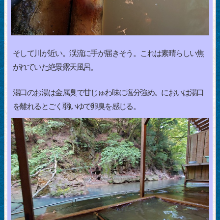
そして川が近い。渓流に手が届きそう。これは素晴らしい焦
がれていた絶景露天風呂。
湯口のお湯は金属臭で甘じゅわ味に塩分強め。においは湯口
を離れるとごく弱いゆで卵臭を感じる。