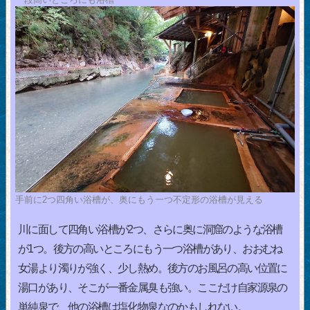
手前に2つ四角い浴槽が、奥にもう一つ不定形の浴槽が見える
川に面して四角い浴槽が2つ、さらに奥に洞窟のような浴槽
が1つ。後方の高いところにもう一つ浴槽があり、おおむね
女湯より濁りが強く、少し熱め。後方のお風呂の高い位置に
湯口があり、そこが一番金属臭も強い。ここだけ自家源泉の
単純泉で、他の浴槽は塩化物泉なのかもしれない。