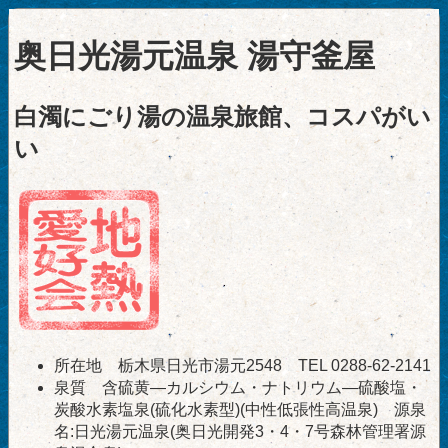
奥日光湯元温泉 湯守釜屋
白濁にごり湯の温泉旅館、コスパがい
い
所在地 栃木県日光市湯元2548 TEL 0288-62-2141
泉質 含硫黄―カルシウム・ナトリウム―硫酸塩・
炭酸水素塩泉(硫化水素型)(中性低張性高温泉) 源泉
名:日光湯元温泉(奥日光開発3・4・7号森林管理署源