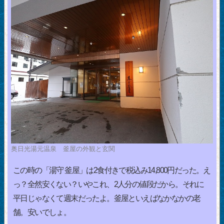
奥日光湯元温泉 釜屋の外観と玄関
この時の「湯守 釜屋」は2食付きで税込み14,800円だった。え
っ？全然安くない？いやこれ、2人分の値段だから。それに
平日じゃなくて週末だったよ。釜屋といえばなかなかの老
舗。安いでしょ。