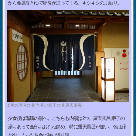
から金属臭とゆで卵臭が追ってくる。キシキシの肌触り。
釜屋の瑠璃の湯(内湯)と緞子の湯(露天風呂)
夕食後は瑠璃の湯へ。こちらも内湯は2つ。露天風呂 緞子の
湯もあって全部おおむね熱め。特に露天風呂が熱い。色は緑
が少し入った灰色の強い濁り湯。