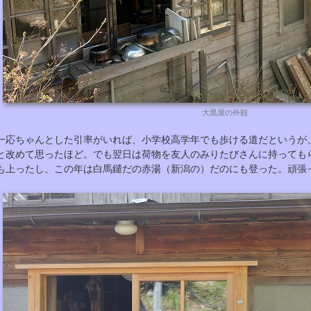
大黒屋の外観
一応ちゃんとした引率がいれば、小学校高学年でも歩ける道だというが
と改めて思ったほど。でも翌日は荷物を友人のみりたびさんに持っても
も上ったし、この年は白馬鑓だの赤湯（新潟の）だのにも登った。頑張