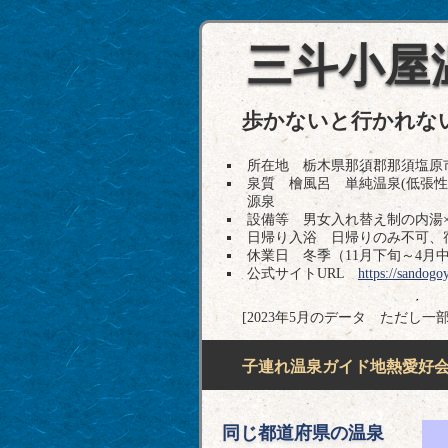
三斗小屋
歩かないと行かれな
所在地 栃木県那須郡那須塩原市板室91
泉質 檜風呂 単純温泉(低張
源泉
設備等 男女入れ替え制の内湯×
日帰り入浴 日帰りのみ不可、
休業日 冬季（11月下旬～4月
公式サイトURL
https://sandogo
[2023年5月のデータ ただし一部
子連れ温泉ガイド地熱愛好会H
同じ都道府県の温泉