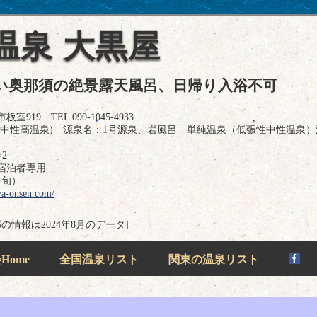
温泉 大黒屋
い奥那須の絶景露天風呂、日帰り入浴不可
9 TEL 090-1045-4933
性中性高温泉) 源泉名：1号源泉、岩風呂 単純温泉（低張性中性温泉）
2
宿泊者専用
中旬）
ya-onsen.com/
の情報は2024年8月のデータ]
ome
全国温泉リスト
関東の温泉リスト