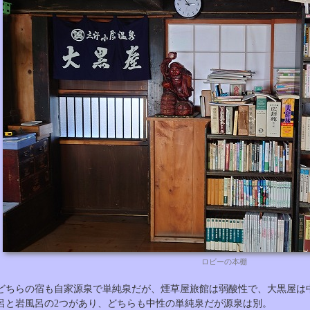
ロビーの本棚
どちらの宿も自家源泉で単純泉だが、煙草屋旅館は弱酸性で、大黒屋は
呂と岩風呂の2つがあり、どちらも中性の単純泉だが源泉は別。