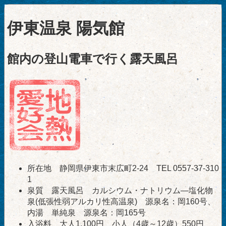
伊東温泉 陽気館
館内の登山電車で行く露天風呂
所在地 静岡県伊東市末広町2-24 TEL 0557-37-310
1
泉質 露天風呂 カルシウム・ナトリウム―塩化物
泉(低張性弱アルカリ性高温泉) 源泉名：岡160号、
内湯 単純泉 源泉名：岡165号
入浴料 大人1,100円 小人（4歳～12歳）550円