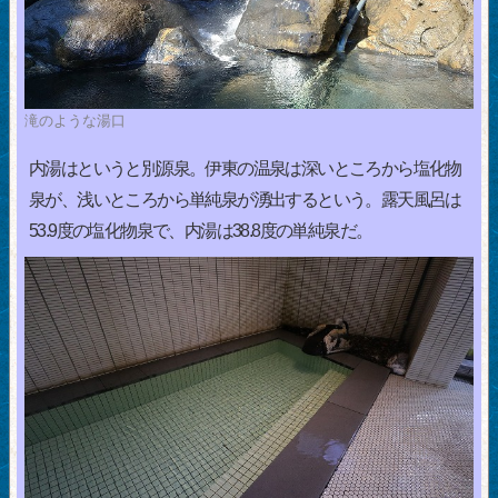
滝のような湯口
内湯はというと別源泉。伊東の温泉は深いところから塩化物
泉が、浅いところから単純泉が湧出するという。露天風呂は
53.9度の塩化物泉で、内湯は38.8度の単純泉だ。