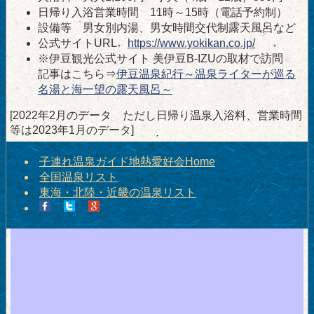
日帰り入浴営業時間 11時～15時（電話予約制）
設備等 男女別内湯、男女時間交代制露天風呂など
公式サイトURL
https://www.yokikan.co.jp/
※伊豆観光公式サイト 美伊豆B-IZUの取材で訪問
記事はこちら⇒
伊豆温泉紀行～温泉ライターが巡る
名湯と海一望の露天風呂～
[2022年2月のデータ ただし日帰り温泉入浴料、営業時間
等は2023年1月のデータ]
子連れ温泉ガイド地熱愛好会Home
全国温泉リスト
東海・北陸・近畿の温泉リスト