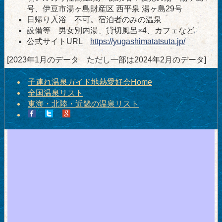
号、伊豆市湯ヶ島財産区 西平泉 湯ヶ島29号
日帰り入浴 不可。宿泊者のみの温泉
設備等 男女別内湯、貸切風呂×4、カフェなど
公式サイトURL
https://yugashimatatsuta.jp/
[2023年1月のデータ ただし一部は2024年2月のデータ]
子連れ温泉ガイド地熱愛好会Home
全国温泉リスト
東海・北陸・近畿の温泉リスト