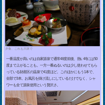
夕食、これも川床で
一番温度が高いのは自家源泉で通常48度前後、熱い時には50
度まで上がることも。一方一番ぬるいのは少し使わせてもら
っている財産区の温泉で41度ほど。このほかにもう1本で、
全部で3本。お風呂を掛け流しにしているだけでなく、シャ
ワーも全て源泉使用という贅沢さ。