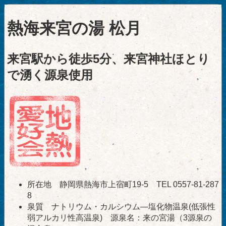
熱海来宮の湯 松月
来宮駅から徒歩5分、来宮神社ほとり
で湧く源泉使用
所在地 静岡県熱海市上宿町19-5 TEL 0557-81-287
8
泉質 ナトリウム・カルシウム―塩化物温泉(低張性
弱アルカリ性高温泉) 源泉名：来の宮湯（3源泉の