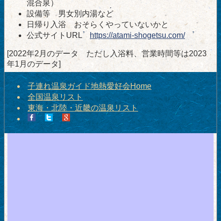
混合泉）
設備等 男女別内湯など
日帰り入浴 おそらくやっていないかと
公式サイトURL
https://atami-shogetsu.com/
[2022年2月のデータ ただし入浴料、営業時間等は2023
年1月のデータ]
子連れ温泉ガイド地熱愛好会Home
全国温泉リスト
東海・北陸・近畿の温泉リスト