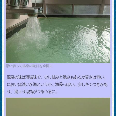
思い切って温泉の蛇口を全開に
源泉の味は薄塩味で、少し甘みと渋みもあるが苦さは弱い。
においは淡いが海というか、海藻っぽい。少しキシつきがあ
り、湯上りは指がつるつるに。