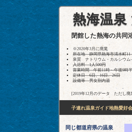
熱海温泉
閉館した熱海の共同
※2020年3月に廃業
所在地 静岡県熱海市清水町11
泉質 ナトリウム・カルシウム
入浴料 1人500円
営業時間 午前11時～午後9時
定休日 6日、16日、26日
設備等 男女別内湯
[2019年12月のデータ ただし廃
子連れ温泉ガイド地熱愛好会H
同じ都道府県の温泉