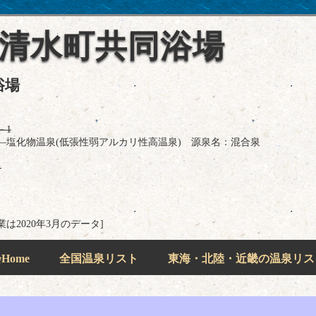
 清水町共同浴場
浴場
－1
―塩化物温泉(低張性弱アルカリ性高温泉) 源泉名：混合泉
半
業は2020年3月のデータ]
ome
全国温泉リスト
東海・北陸・近畿の温泉リス