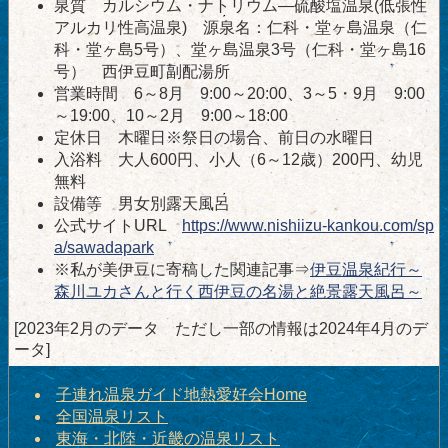
泉質 カルシウム・ナトリウム―硫酸塩温泉(低張性
アルカリ性高温泉) 源泉名：仁科・堂ヶ島温泉（仁
科・堂ヶ島5号）、堂ヶ島温泉3号（仁科・堂ヶ島16
号） 西伊豆町副配湯所
営業時間 6～8月 9:00～20:00、3～5・9月 9:00
～19:00、10～2月 9:00～18:00
定休日 木曜日※祭日の場合、前日の水曜日
入浴料 大人600円、小人（6～12歳）200円、幼児
無料
設備等 男女別露天風呂
公式サイトURL
https://www.nishiizu-kankou.com/sp
a/sawadapark
※私が美伊豆に寄稿した関連記事⇒
伊豆温泉紀行～
森川ユカさんと行く西伊豆の名湯と絶景露天風呂～
[2023年2月のデータ ただし一部の情報は2024年4月のデ
ータ]
子連れ温泉ガイド地熱愛好会Home
全国温泉リスト
東海・北陸・近畿の温泉リスト