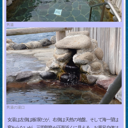
男湯
男湯の湯口
女湯は左側は板塀だが、右側は天然の地盤。そして海一望は
変わらないが、三四郎島が正面近くに見える。お風呂自体は