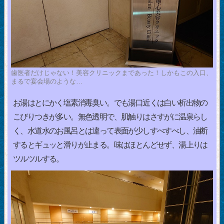
歯医者だけじゃない！美容クリニックまであった！しかもこの入口、
まるで宴会場のような…
お湯はとにかく塩素消毒臭い。でも湯口近くは白い析出物の
こびりつきが多い。無色透明で、肌触りはさすがに温泉らし
く、水道水のお風呂とは違って表面が少しすべすべし、油断
するとギュッと滑りが止まる。味はほとんどせず、湯上りは
ツルツルする。