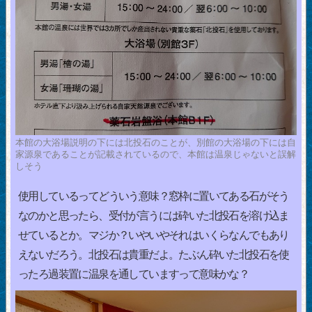
本館の大浴場説明の下には北投石のことが、別館の大浴場の下には自
家源泉であることが記載されているので、本館は温泉じゃないと誤解
しそう
使用しているってどういう意味？窓枠に置いてある石がそう
なのかと思ったら、受付が言うには砕いた北投石を溶け込ま
せているとか。マジか？いやいやそれはいくらなんでもあり
えないだろう。北投石は貴重だよ。たぶん砕いた北投石を使
ったろ過装置に温泉を通していますって意味かな？