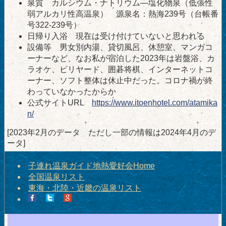
泉質 カルシウム・ナトリウム―塩化物泉（低張性
弱アルカリ性高温泉） 源泉名：熱海239号（台帳番
号322-239号）
日帰り入浴 現在は受け付けていないと思われる
設備等 男女別内湯、貸切風呂、休憩室、マンガコ
ーナーなど、なお私が宿泊した2023年は岩盤浴、カ
ラオケ、ビリヤード、囲碁将棋、インターネットコ
ーナー、ソフト整体は休止中だった。コロナ禍が終
わっていなかったからか
公式サイトURL
https://www.itoenhotel.com/atamika
n/
[2023年2月のデータ ただし一部の情報は2024年4月のデ
ータ]
子連れ温泉ガイド地熱愛好会Home
全国温泉リスト
東海・北陸・近畿の温泉リスト