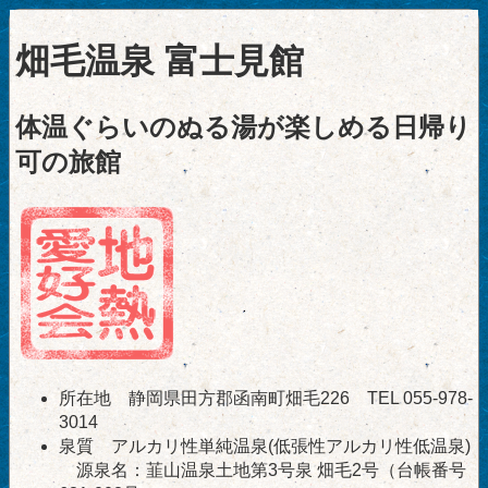
畑毛温泉 富士見館
体温ぐらいのぬる湯が楽しめる日帰り
可の旅館
所在地 静岡県田方郡函南町畑毛226 TEL 055-978-
3014
泉質 アルカリ性単純温泉(低張性アルカリ性低温泉)
源泉名：韮山温泉土地第3号泉 畑毛2号（台帳番号