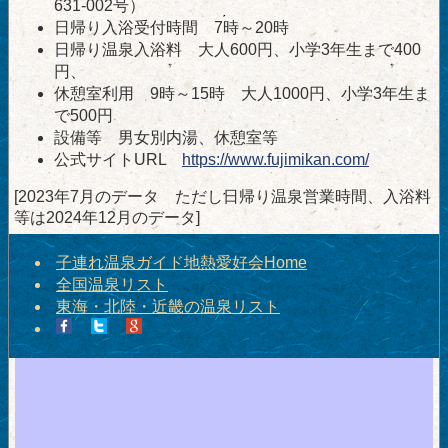
631-002号）
日帰り入浴受付時間 7時～20時
日帰り温泉入浴料 大人600円、小学3年生まで400
円、
休憩室利用 9時～15時 大人1000円、小学3年生ま
で500円
設備等 男女別内湯、休憩室等
公式サイトURL
https://www.fujimikan.com/
[2023年7月のデータ ただし日帰り温泉営業時間、入浴料
等は2024年12月のデータ]
子連れ温泉ガイド地熱愛好会Home
全国温泉リスト
東海・北陸・近畿の温泉リスト