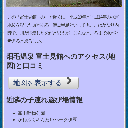
この「富士見館」のすぐ近くに、平成10年と平成14年の水害
水位を記した塀がある。伊豆半島といってもここはかなり内
陸で、川が氾濫したのだと思うが、こんなところまで水がと
考えると恐ろしい。
畑毛温泉 富士見館へのアクセス(地
図)と口コミ
地図を表示する
近隣の子連れ遊び場情報
韮山動物公園
かねふくめんたいパーク伊豆