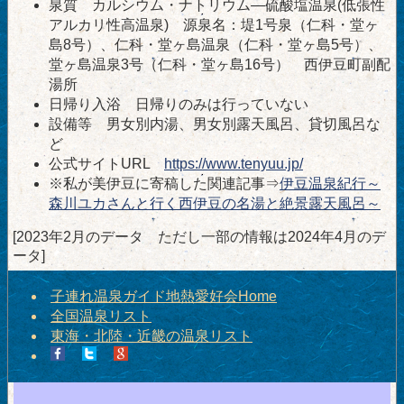
泉質 カルシウム・ナトリウム―硫酸塩温泉(低張性
アルカリ性高温泉) 源泉名：堤1号泉（仁科・堂ヶ
島8号）、仁科・堂ヶ島温泉（仁科・堂ヶ島5号）、
堂ヶ島温泉3号（仁科・堂ヶ島16号） 西伊豆町副配
湯所
日帰り入浴 日帰りのみは行っていない
設備等 男女別内湯、男女別露天風呂、貸切風呂な
ど
公式サイトURL
https://www.tenyuu.jp/
※私が美伊豆に寄稿した関連記事⇒
伊豆温泉紀行～
森川ユカさんと行く西伊豆の名湯と絶景露天風呂～
[2023年2月のデータ ただし一部の情報は2024年4月のデ
ータ]
子連れ温泉ガイド地熱愛好会Home
全国温泉リスト
東海・北陸・近畿の温泉リスト