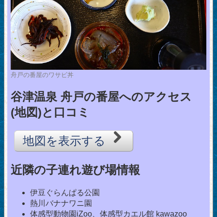
舟戸の番屋のワサビ丼
谷津温泉 舟戸の番屋へのアクセス
(地図)と口コミ
地図を表示する
近隣の子連れ遊び場情報
伊豆ぐらんぱる公園
熱川バナナワニ園
体感型動物園iZoo、体感型カエル館 kawazoo