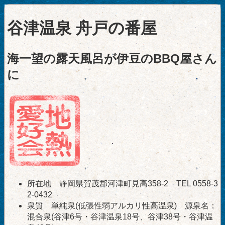
谷津温泉 舟戸の番屋
海一望の露天風呂が伊豆のBBQ屋さん
に
所在地 静岡県賀茂郡河津町見高358-2 TEL 0558-3
2-0432
泉質 単純泉(低張性弱アルカリ性高温泉) 源泉名：
混合泉(谷津6号・谷津温泉18号、谷津38号・谷津温