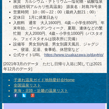
泉質 カルシウム・ナトリウム―塩化物・硫酸塩泉
(低張性弱アルカリ性高温泉) 源泉名：対島76号泉
営業時間 10：00～22：00（最終入館21：00）
定休日 1月に休業日あり
入館料 通常 大人1600円、4歳～小学生850円、年
末年始、ゴールデンウィーク、夏期、連休などの繁
忙期 大人2000円、4歳～小学生1000円（バスタオ
ル、フェイスタオルは脱衣所に完備）
設備等 男女別内湯、男女別露天風呂、ジャグジ
ー、寝湯、足湯、食事処、休憩室など
公式サイトURL
https://www.izuakazawa.jp/daytrip/
[2021年3月のデータ ただし日帰り入浴に関しては2021
年12月のデータ]
子連れ温泉ガイド地熱愛好会Home
全国温泉リスト
東海・北陸・近畿の温泉リスト