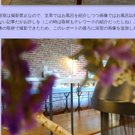
浴室は撮影禁止なので、文章ではお風呂を紹介しつつ画像ではお風呂以
ない記事だがお許しを（この時は取材もテレワークの紹介だったしね）。⇒
体の取材で撮影できたため、このレポートの後ろに浴室の画像を追加し