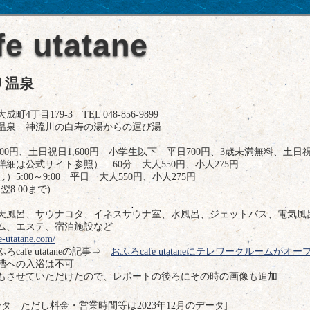
 utatane
り温泉
目179-3 TEL 048-856-9899
温泉 神流川の白寿の湯からの運び湯
00円、土日祝日1,600円 小学生以下 平日700円、3歳未満無料、土日祝
細は公式サイト参照） 60分 大人550円、小人275円
:00～9:00 平日 大人550円、小人275円
翌8:00まで)
天風呂、サウナコタ、イネスサウナ室、水風呂、ジェットバス、電気風
ム、エステ、宿泊施設など
fe-utatane.com/
afe utataneの記事⇒
おふろcafe utataneにテレワークルームが
槽への入浴は不可
撮影もさせていただけたので、レポートの後ろにその時の画像も追加
のデータ ただし料金・営業時間等は2023年12月のデータ]