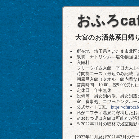
おふろcafe
大宮のお洒落系日帰
所在地 埼玉県さいたま市北区大成町4丁
泉質 ナトリウム―塩化物強塩
入館料
フリータイム入館 平日大人1,4
時間制コース（最短のみ記載、詳
朝風呂入館（タオル・館内着なし）5
営業時間 10:00～翌9:00(受付は
定休日 年中無休
設備等 男女別内湯、男女別露
室、食事処、コワーキングルー
公式サイトURL
https://ofuroca
私がニフティ温泉に寄稿したおふろc
※おむつ児は入館は可能だが浴
※2022年11月の取材で浴室
[2022年11月及び2021年3月