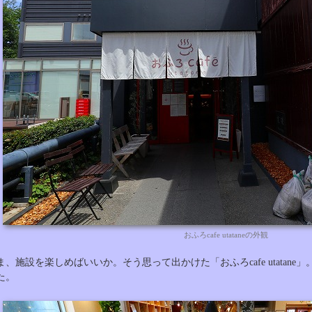
おふろcafe utataneの外観
ま、施設を楽しめばいいか。そう思って出かけた「おふろcafe utatan
た。