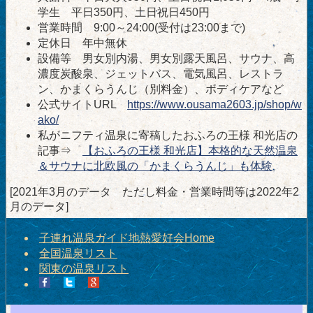
学生 平日350円、土日祝日450円
営業時間 9:00～24:00(受付は23:00まで)
定休日 年中無休
設備等 男女別内湯、男女別露天風呂、サウナ、高
濃度炭酸泉、ジェットバス、電気風呂、レストラ
ン、かまくらうんじ（別料金）、ボディケアなど
公式サイトURL
https://www.ousama2603.jp/shop/w
ako/
私がニフティ温泉に寄稿したおふろの王様 和光店の
記事⇒
【おふろの王様 和光店】本格的な天然温泉
＆サウナに北欧風の「かまくらうんじ」も体験
[2021年3月のデータ ただし料金・営業時間等は2022年2
月のデータ]
子連れ温泉ガイド地熱愛好会Home
全国温泉リスト
関東の温泉リスト