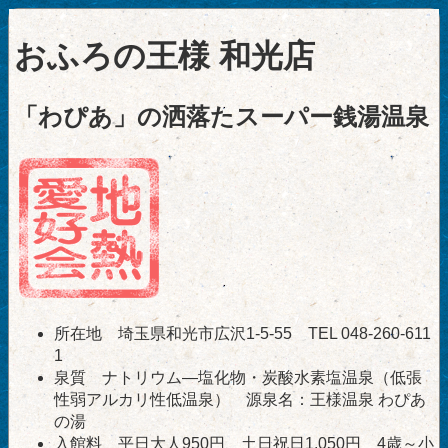
おふろの王様 和光店
「わぴあ」の洒落たスーパー銭湯温泉
所在地 埼玉県和光市広沢1-5-55 TEL 048-260-611
1
泉質 ナトリウム―塩化物・炭酸水素塩温泉（低張
性弱アルカリ性低温泉） 源泉名：王様温泉 わぴあ
の湯
入館料 平日大人950円、土日祝日1,050円 4歳～小