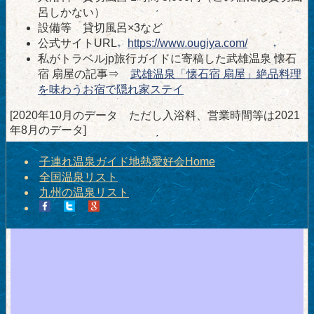
呂しかない）
設備等 貸切風呂×3など
公式サイトURL
https://www.ougiya.com/
私がトラベルjp旅行ガイドに寄稿した武雄温泉 懐石
宿 扇屋の記事⇒
武雄温泉「懐石宿 扇屋」絶品料理
を味わうお宿で隠れ家ステイ
[2020年10月のデータ ただし入浴料、営業時間等は2021
年8月のデータ]
子連れ温泉ガイド地熱愛好会Home
全国温泉リスト
九州の温泉リスト