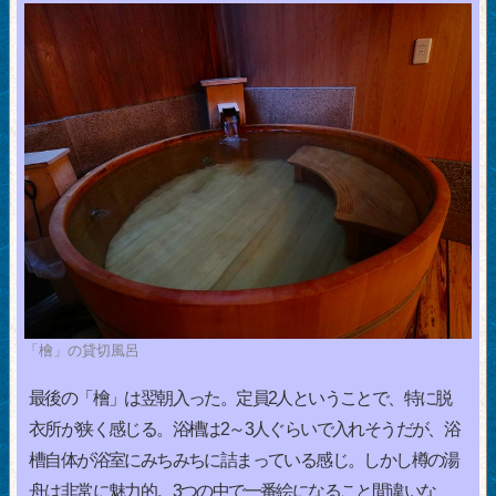
「檜」の貸切風呂
最後の「檜」は翌朝入った。定員2人ということで、特に脱
衣所が狭く感じる。浴槽は2～3人ぐらいで入れそうだが、浴
槽自体が浴室にみちみちに詰まっている感じ。しかし樽の湯
舟は非常に魅力的。3つの中で一番絵になること間違いな