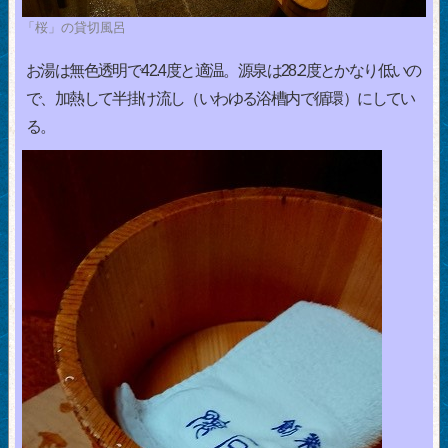
「桜」の貸切風呂
お湯は無色透明で42.4度と適温。源泉は28.2度とかなり低いの
で、加熱して半掛け流し（いわゆる浴槽内で循環）にしてい
る。