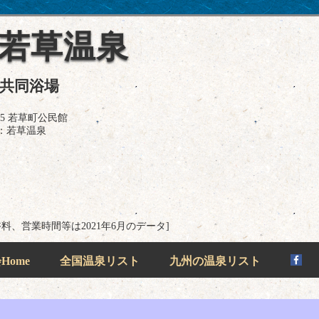
 若草温泉
の共同浴場
5 若草町公民館
：若草温泉
浴料、営業時間等は2021年6月のデータ]
ome
全国温泉リスト
九州の温泉リスト