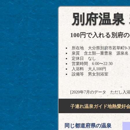
別府温泉
100円で入れる別府
所在地 大分県別府市若草町9-3
泉質 含土類―重曹泉 源泉名
定休日 なし
営業時間 6:00〜22:30
入浴料 大人100円
設備等 男女別浴室
[2020年7月のデータ ただし入
子連れ温泉ガイド地熱愛好会H
同じ都道府県の温泉