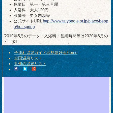
休業日 第一・第三月曜
入浴料 大人120円
設備等 男女内湯等
公式サイトURL
http://www.taiyonoie.or.jp/place/bepp
u/hot-spring
[2019年5月のデータ 入浴料・営業時間等は2020年6月の
データ]
子連れ温泉ガイド地熱愛好会Home
全国温泉リスト
九州の温泉リスト