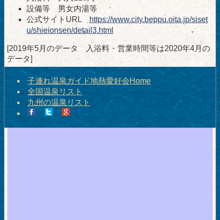
設備等 男女内湯等
公式サイトURL
https://www.city.beppu.oita.jp/siset
u/shieionsen/detail3.html
[2019年5月のデータ 入浴料・営業時間等は2020年4月の
データ]
子連れ温泉ガイド地熱愛好会Home
全国温泉リスト
九州の温泉リスト