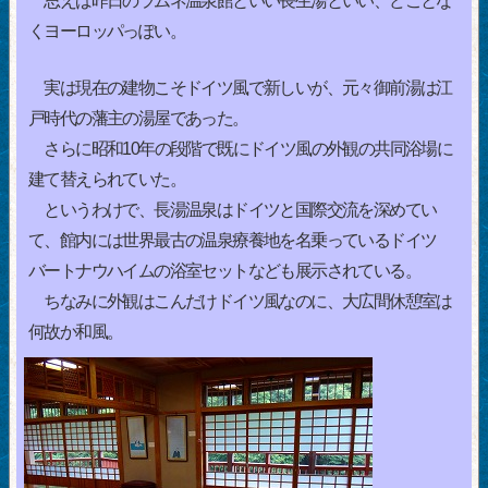
思えば昨日のラムネ温泉館といい長生湯といい、どことな
くヨーロッパっぽい。
実は現在の建物こそドイツ風で新しいが、元々御前湯は江
戸時代の藩主の湯屋であった。
さらに昭和10年の段階で既にドイツ風の外観の共同浴場に
建て替えられていた。
というわけで、長湯温泉はドイツと国際交流を深めてい
て、館内には世界最古の温泉療養地を名乗っているドイツ
バートナウハイムの浴室セットなども展示されている。
ちなみに外観はこんだけドイツ風なのに、大広間休憩室は
何故か和風。