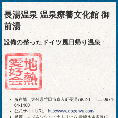
長湯温泉 温泉療養文化館 御
前湯
設備の整ったドイツ風日帰り温泉
所在地 大分県竹田市直入町長湯7962-1 TEL 0974-
64-1400
公式サイトURL
http://www.gozenyu.com/
泉質 マグネシウム・ナトリウム-炭酸水素塩泉(2