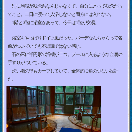
別に施設が残念系なんじゃなくて、自分にとって残念だっ
てこと。二日に渡って入浴しないと両方には入れない。
1階と3階に浴室があって、今日は1階が女湯。
浴室もやっぱりドイツ風だった。バーデなんちゃらって名
前がついていても不思議ではない感じ。
石の床に半円形の浴槽が二つ。プールに入るような金属の
手すりがついている。
洗い場の壁もカーブしていて、全体的に角の少ない設計
だ。