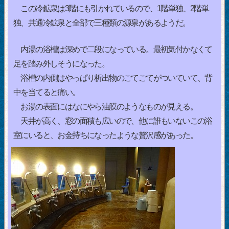
この冷鉱泉は3階にも引かれているので、1階単独、2階単
独、共通冷鉱泉と全部で三種類の源泉があるようだ。
内湯の浴槽は深めで二段になっている。最初気付かなくて
足を踏み外しそうになった。
浴槽の内側はやっぱり析出物のごてごてがついていて、背
中を当てると痛い。
お湯の表面にはなにやら油膜のようなものが見える。
天井が高く、窓の面積も広いので、他に誰もいないこの浴
室にいると、お金持ちになったような贅沢感があった。