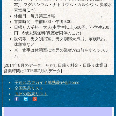
本)、マグネシウム・ナトリウム・カルシウム-炭酸水
素塩泉(1本)
休館日 毎月第三水曜
営業時間 午前6:00～午後9:00
日帰り入浴料 大人(中学生以上)500円、小学生200
円、6歳未満無料(保護者同伴のこと)
設備等 男女別浴室、男女別露天風呂、家族風呂、
休憩室など
※ 食事は休憩室に地元の業者が出前をするシステ
ム
[2014年8月のデータ ただし日帰り料金・日帰り休業日、
営業時間は2015年7月のデータ]
子連れ温泉ガイド地熱愛好会Home
全国温泉リスト
九州の温泉リスト