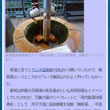
長湯温泉御前湯のドイツ風の外観と入口の飲泉所。外観はクリックで
拡大。
長湯と言うと
ラムネ温泉館
の話ばかり聞いていたので、御
前湯というところがどういう施設なのかよく判っていなかっ
た。
最初は昨夜の天満湯や長生湯みたいな共同浴場をイメージ
していたのだが、万象の湯のリーフレットに「現代版湯治場
再生」として、芹川下流に温泉療養文化館「御前湯」、中流