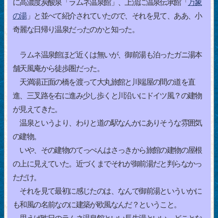
に高濃度炭酸泉「ラムネ温泉館」、上流に温泉伝承館「
万象
の湯
」と並べて紹介されていたので、それを見て、ああ、小
奇麗な日帰り温泉だったのかと知った。
ラムネ温泉館ほど近くは無いが、御前湯も泊ったガニ湯本
舗天風庵から徒歩圏だった。
天満湯正面の橋を渡って大丸旅館と川端屋の間の道を直
進、三叉路を右に進み少し歩くと川沿いにドイツ風？の建物
が見えてきた。
温泉というより、わりと道の駅なんかにありそうな雰囲気
の建物。
いや、その建物のてっぺんはさっきから旅館の建物の屋根
の上に見えていた。近づくまでそれが御前湯だと判らなかっ
ただけ。
それを見て最初に感じたのは、なんで御前湯といういかに
も和風の名前なのに建築が欧風なんだ？ということ。