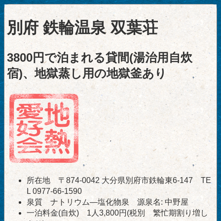
別府 鉄輪温泉 双葉荘
3800円で泊まれる貸間(湯治用自炊
宿)、地獄蒸し用の地獄釜あり
所在地 〒874-0042 大分県別府市鉄輪東6-147 TE
L 0977-66-1590
泉質 ナトリウム―塩化物泉 源泉名: 中野屋
一泊料金(自炊) 1人3,800円(税別 繁忙期割り増し