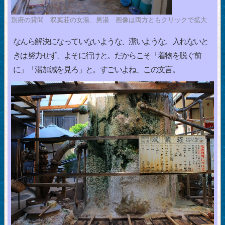
別府の貸間 双葉荘の女湯、男湯 画像は両方ともクリックで拡大
なんら解決になっていないような、潔いような。入れないと
きは努力せず、よそに行けと。だからこそ「着物を脱ぐ前
に」「湯加減を見ろ」と。すごいよね、この文言。