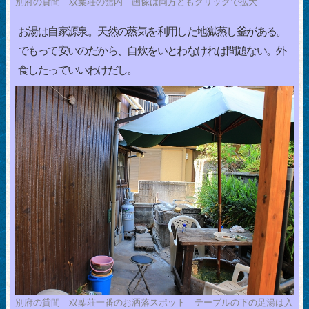
別府の貸間 双葉荘の館内 画像は両方ともクリックで拡大
お湯は自家源泉。天然の蒸気を利用した地獄蒸し釜がある。
でもって安いのだから、自炊をいとわなければ問題ない。外
食したっていいわけだし。
別府の貸間 双葉荘一番のお洒落スポット テーブルの下の足湯は入