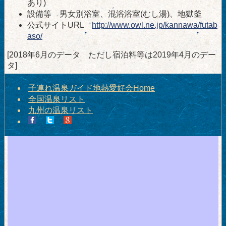
あり)
設備等 男女別浴室、混浴浴室(むし湯)、地獄釜
公式サイトURL
http://www.owl.ne.jp/kannawa/futab
aso/
[2018年6月のデータ ただし宿泊料等は2019年4月のデー
タ]
子連れ温泉ガイド地熱愛好会Home
全国温泉リスト
九州の温泉リスト