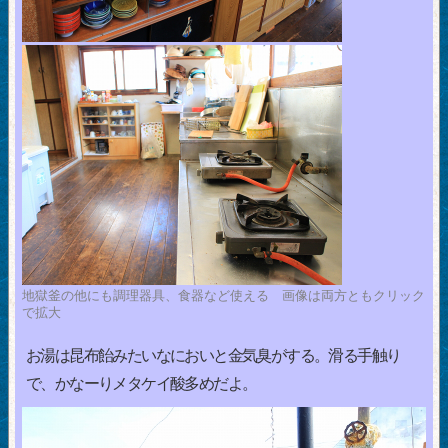
地獄釜の他にも調理器具、食器など使える 画像は両方ともクリック
で拡大
お湯は昆布飴みたいなにおいと金気臭がする。滑る手触り
で、かなーりメタケイ酸多めだよ。