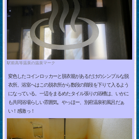
駅前高等温泉の温泉マーク
変色したコインロッカーと脱衣籠があるだけのシンプルな脱
衣所。浴室へはこの脱衣所から数段の階段を下りて入るよう
になっている。一辺をまるめたタイル張りの浴槽は、いかに
も共同浴場らしい雰囲気。やっほー、別府温泉初風呂だぁ
い！感激っ！