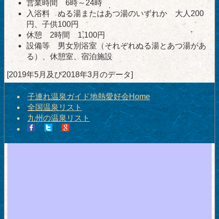
営業時間 6時～24時
入浴料 ぬる湯またはあつ湯のいずれか 大人200
円、子供100円
休憩 2時間 1,100円
設備等 男女別浴室（それぞれぬる湯とあつ湯があ
る）、休憩室、宿泊施設
[2019年5月及び2018年3月のデータ]
子連れ温泉ガイド地熱愛好会Home
全国温泉リスト
九州の温泉リスト