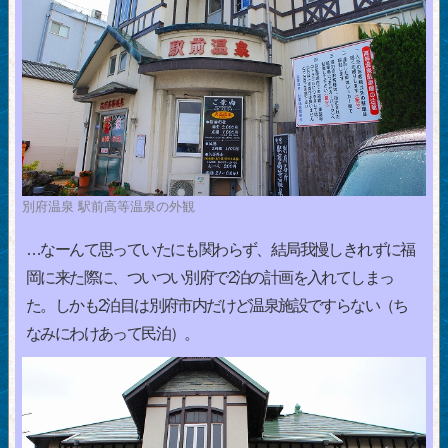
別府温泉 駅前高等温泉の外観
…なーんて思っていたにも関わらず、結局我慢しきれずに福
岡に来た際に、ついつい別府で2泊の計画を入れてしまっ
た。しかも2泊目は別府市内だけど温泉施設ですらない（ち
なみにわけあって民泊）。