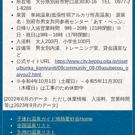
所在地 大分県別府市野口原3030-16 TEL 0977-2
1-8289
泉質 単純温泉(低張性弱アルカリ性高温泉) 源泉
名：別府市男女共同参画センター「あす・べっぷ」
日帰り入浴営業時間 9時～20時（21時閉館）※
日・祝日は9時～16時（17時閉館）
入浴料 大人200円、小学生100円
設備等 男女別内湯、トレーニング室、貸会議室な
ど
公式サイトURL
https://www.city.beppu.oita.jp/siset
u/bunka_komyuniti/09community_09-09asubeppu_g
aiyou2.html
※令和4年10月1日（土曜日）～令和5年11月30日
（木曜日）は工事のため休館中
[2022年6月のデータ ただし休業情報、入浴料、営業時間
等は2023年9月のデータ]
子連れ温泉ガイド地熱愛好会Home
全国温泉リスト
九州の温泉リスト