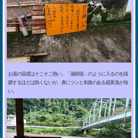
お湯の温度はそこそこ熱い。「薬師湯」のように入るのを躊
躇するほどは熱くないが。鼻にツンと刺激のある硫黄臭が強
い。