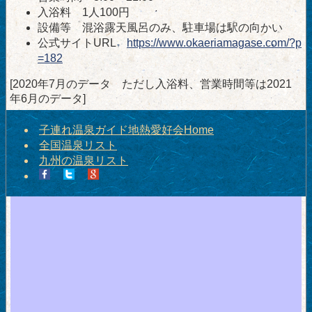
入浴料 1人100円
設備等 混浴露天風呂のみ、駐車場は駅の向かい
公式サイトURL
https://www.okaeriamagase.com/?p
=182
[2020年7月のデータ ただし入浴料、営業時間等は2021
年6月のデータ]
子連れ温泉ガイド地熱愛好会Home
全国温泉リスト
九州の温泉リスト