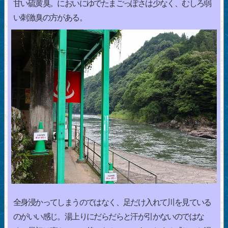
甘い硫黄臭。においにゆでたまごっぽさは少なく、むしろ弱
い刺激臭の方がある。
全身浸かってしまうのではなく、足だけ入れて川を見ている
のがいい感じ。湯上りにだらだらと汗が引かないのではな