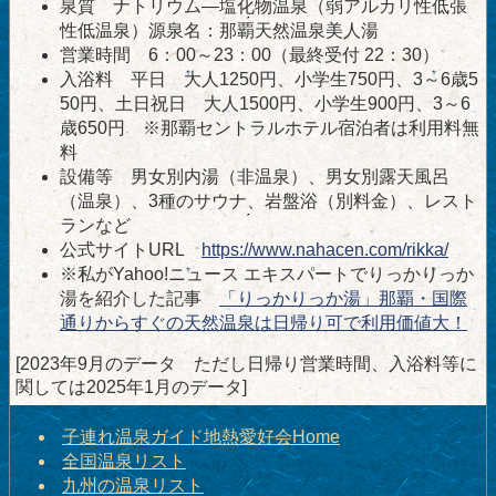
泉質 ナトリウム―塩化物温泉（弱アルカリ性低張
性低温泉）源泉名：那覇天然温泉美人湯
営業時間 6：00～23：00（最終受付 22：30）
入浴料 平日 大人1250円、小学生750円、3～6歳5
50円、土日祝日 大人1500円、小学生900円、3～6
歳650円 ※那覇セントラルホテル宿泊者は利用料無
料
設備等 男女別内湯（非温泉）、男女別露天風呂
（温泉）、3種のサウナ、岩盤浴（別料金）、レスト
ランなど
公式サイトURL
https://www.nahacen.com/rikka/
※私がYahoo!ニュース エキスパートでりっかりっか
湯を紹介した記事
「りっかりっか湯」那覇・国際
通りからすぐの天然温泉は日帰り可で利用価値大！
[2023年9月のデータ ただし日帰り営業時間、入浴料等に
関しては2025年1月のデータ]
子連れ温泉ガイド地熱愛好会Home
全国温泉リスト
九州の温泉リスト