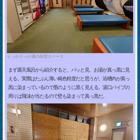
りっかりっか湯の休憩スペース
まず露天風呂から紹介すると、パッと見、お湯が真っ黒に見
える。実際はたぶん薄い褐色程度だと思うが、浴槽内が真っ
黒に染まっているので墨のように黒く見える。湯口パイプの
周りは飛沫が当たるので壁も染まって真っ黒だ。