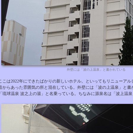
外壁には「波の上温泉」と書かれている
ここは2022年にできたばかりの新しいホテル。といってもリニューア
昔からあった雰囲気の所と混在している。外壁には「波の上温泉」と書
「琉球温泉 波之上の湯」と名乗っている。ちなみに源泉名は「波上温泉