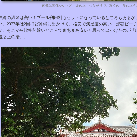
画像は関係ないけど「波の上」つながりで、近くの「波の上う
沖縄の温泉は高い！プール利用料もセットになっているところもあるが
い。2023年は2回ほど沖縄に出かけて、格安で満足度の高い「那覇ビー
が、そこから比較的近いところでまあまあ安いと思って出かけたのが「HOTEL
波之上の湯」。