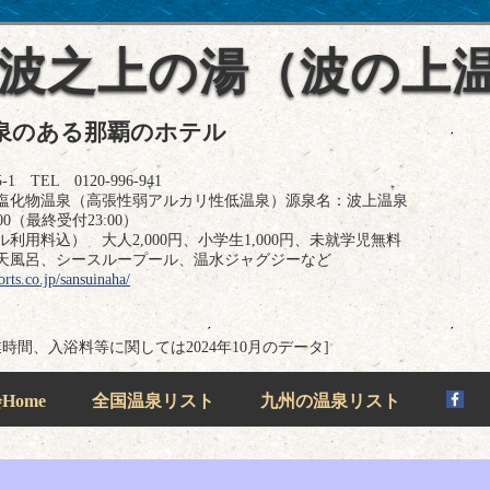
 波之上の湯（波の上
泉のある那覇のホテル
EL 0120-996-941
塩化物温泉（高張性弱アルカリ性低温泉）源泉名：波上温泉
0（最終受付23:00）
用料込） 大人2,000円、小学生1,000円、未就学児無料
天風呂、シースループール、温水ジャグジーなど
orts.co.jp/sansuinaha/
業時間、入浴料等に関しては2024年10月のデータ]
ome
全国温泉リスト
九州の温泉リスト