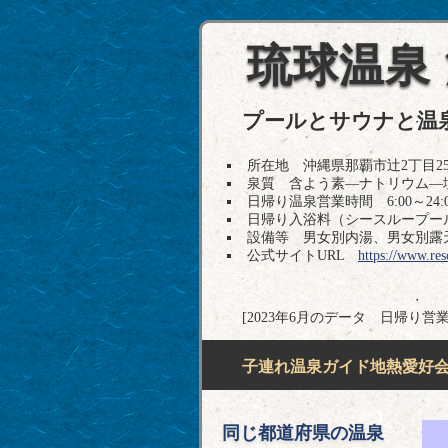
琉球温泉
プールとサウナと温
所在地 沖縄県那覇市辻2丁目25-1 T
泉質 含よう素―ナトリウム―
日帰り温泉営業時間 6:00～24:0
日帰り入浴料（シースループール利
設備等 男女別内湯、男女別露
公式サイトURL
https://www.res
[2023年6月のデータ 日帰り営
子連れ温泉ガイド地熱愛好会H
同じ都道府県の温泉