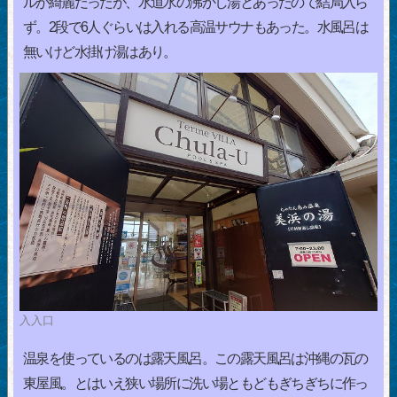
ルが綺麗だったが、水道水の沸かし湯とあったので結局入ら
ず。2段で6人ぐらいは入れる高温サウナもあった。水風呂は
無いけど水掛け湯はあり。
入入口
温泉を使っているのは露天風呂。この露天風呂は沖縄の瓦の
東屋風。とはいえ狭い場所に洗い場ともどもぎちぎちに作っ