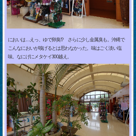
においは…えっ、ゆで卵臭!? さらに少し金属臭も。沖縄で
こんなにおいが嗅げるとは思わなかった。味はごく淡い塩
味。なにげにメタケイ300越え。