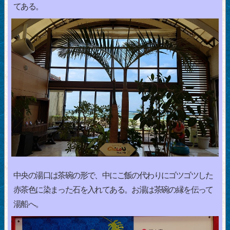
てある。
中央の湯口は茶碗の形で、中にご飯の代わりにゴツゴツした
赤茶色に染まった石を入れてある。お湯は茶碗の縁を伝って
湯船へ。