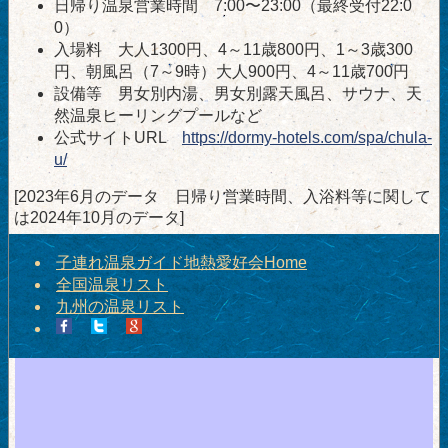
日帰り温泉営業時間 7:00〜23:00（最終受付22:0
0）
入場料 大人1300円、4～11歳800円、1～3歳300
円、朝風呂（7～9時）大人900円、4～11歳700円
設備等 男女別内湯、男女別露天風呂、サウナ、天
然温泉ヒーリングプールなど
公式サイトURL
https://dormy-hotels.com/spa/chula-
u/
[2023年6月のデータ 日帰り営業時間、入浴料等に関して
は2024年10月のデータ]
子連れ温泉ガイド地熱愛好会Home
全国温泉リスト
九州の温泉リスト