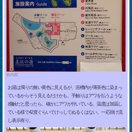
館内図
お湯は濁りの無い黄色に見えるが、浴槽内が薄茶色に染まっ
ているからそう見えるだけかも。手触りはアワを払うような
感触だと思ったら、確かにアワが付いている。温度は加温し
ている様で42度ぐらいでけっしてぬるくはない。一応掛け流
し表示有り。