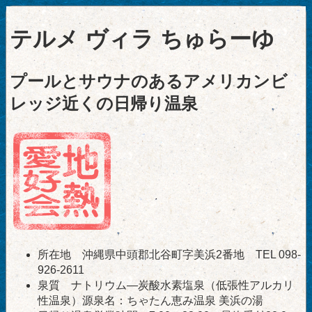
テルメ ヴィラ ちゅらーゆ
プールとサウナのあるアメリカンビ
レッジ近くの日帰り温泉
所在地 沖縄県中頭郡北谷町字美浜2番地 TEL 098-
926-2611
泉質 ナトリウム―炭酸水素塩泉（低張性アルカリ
性温泉）源泉名：ちゃたん恵み温泉 美浜の湯