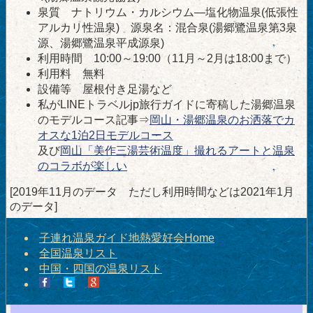
泉質 ナトリウム・カルシウム―塩化物温泉(低張性
アルカリ性温泉) 源泉名：混合泉(湯郷鷺温泉第3泉
源、湯郷鷺温泉平成源泉)
利用時間 10:00～19:00（11月～2月は18:00まで）
利用料 無料
設備等 屋根付き足湯など
私がLINEトラベルjp旅行ガイドに寄稿した湯郷温泉
のモデルコース記事⇒
岡山・湯郷温泉のお洒落でカ
オスな1泊2日モデルコース
及び
岡山「美作三湯芸術温度」撮れるアートと温泉
のコラボが楽しい
[2019年11月のデータ ただし利用時間などは2021年1月
のデータ]
子連れ温泉ガイド地熱愛好会Home
全国温泉リスト
中国・四国の温泉リスト