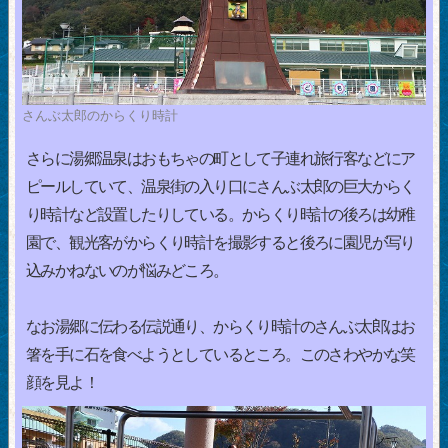
さんぶ太郎のからくり時計
さらに湯郷温泉はおもちゃの町として子連れ旅行客などにア
ピールしていて、温泉街の入り口にさんぶ太郎の巨大からく
り時計など設置したりしている。からくり時計の後ろは幼稚
園で、観光客がからくり時計を撮影すると後ろに園児が写り
込みかねないのが悩みどころ。
なお湯郷に伝わる伝説通り、からくり時計のさんぶ太郎はお
箸を手に石を食べようとしているところ。このさわやかな笑
顔を見よ！